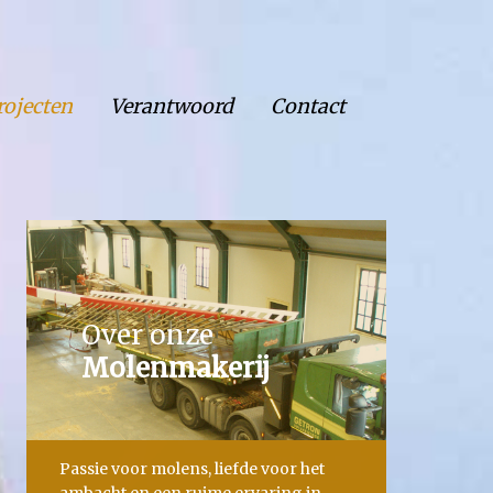
rojecten
Verantwoord
Contact
Over onze
Molenmakerij
Passie voor molens, liefde voor het