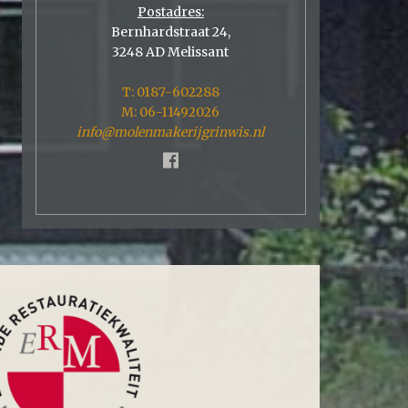
Postadres:
Bernhardstraat 24,
3248 AD Melissant
T: 0187-602288
M: 06-11492026
info@molenmakerijgrinwis.nl