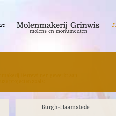
ze
P
enmakerij Herrewijnen gewerkt aan
uze projecten zoals:
Burgh-Haamstede