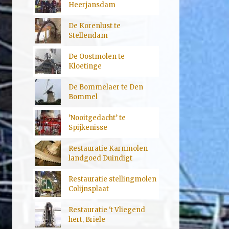
Heerjansdam
De Korenlust te
Stellendam
De Oostmolen te
Kloetinge
De Bommelaer te Den
Bommel
’Nooitgedacht’ te
Spijkenisse
Restauratie Karnmolen
landgoed Duindigt
Restauratie stellingmolen
Colijnsplaat
Restauratie 't Vliegend
hert, Briele