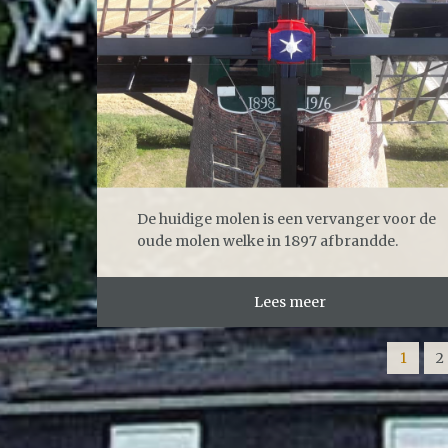
De huidige molen is een vervanger voor de
oude molen welke in 1897 afbrandde.
Lees meer
1
2