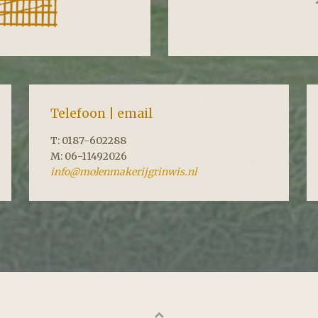
Telefoon | email
T: 0187-602288
M: 06-11492026
info@molenmakerijgrinwis.nl