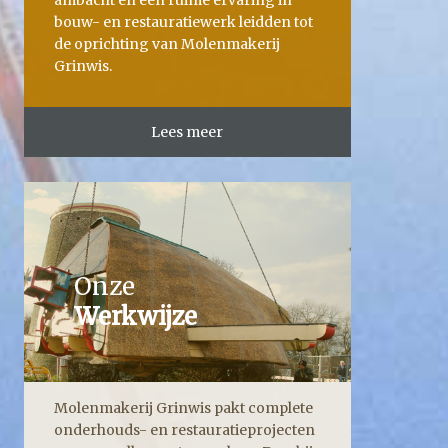
ambacht en een ruime ervaring in
bouw- en restauratiewerk leidden tot
de oprichting van Molenmakerij
Grinwis.
Lees meer
Onze
Werkwijze
Molenmakerij Grinwis pakt complete
onderhouds- en restauratieprojecten