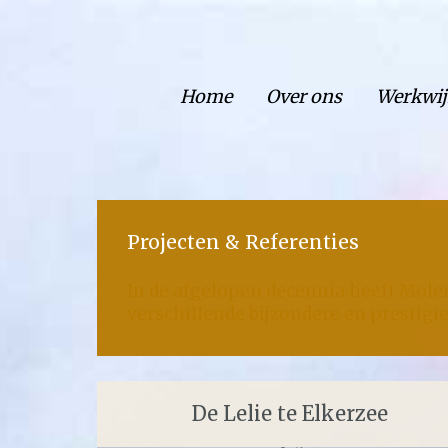
Home
Over ons
Werkwij
Projecten & Referenties
In de afgelopen decennia heeft Mol
verschillende bijzondere en prestigie
De Lelie te Elkerzee