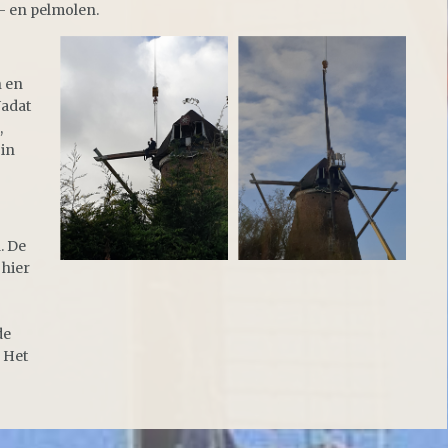
- en pelmolen.
n en
Nadat
,
in
. De
 hier
de
 Het