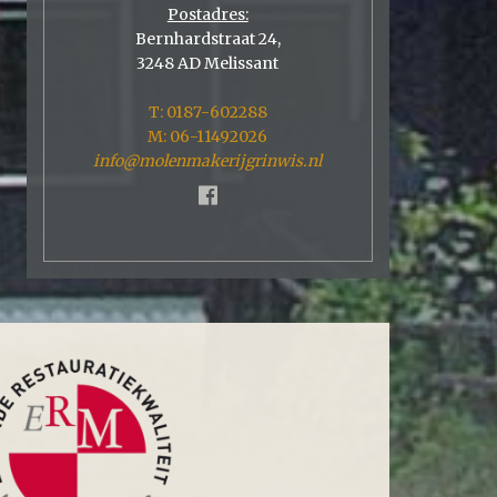
Postadres:
Bernhardstraat 24,
3248 AD Melissant
T: 0187-602288
M: 06-11492026
info@molenmakerijgrinwis.nl