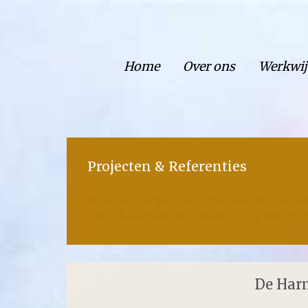
Home
Over ons
Werkwij
Projecten & Referenties
In de afgelopen decennia heeft Mol
verschillende bijzondere en prestigie
De Harm