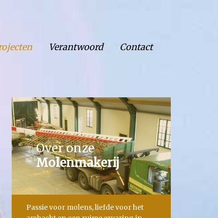
rojecten
Verantwoord
Contact
Over onze
Molenmakerij
Passie voor molens, liefde voor het