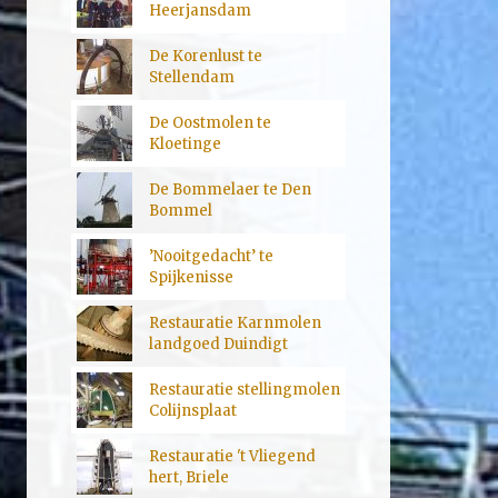
Heerjansdam
De Korenlust te
Stellendam
De Oostmolen te
Kloetinge
De Bommelaer te Den
Bommel
’Nooitgedacht’ te
Spijkenisse
Restauratie Karnmolen
landgoed Duindigt
Restauratie stellingmolen
Colijnsplaat
Restauratie 't Vliegend
hert, Briele