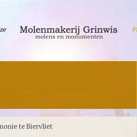
ze
P
enmakerij Herrewijnen gewerkt aan
uze projecten zoals:
onie te Biervliet