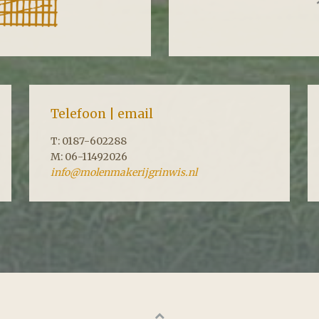
Telefoon | email
T: 0187-602288
M: 06-11492026
info@molenmakerijgrinwis.nl