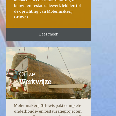
ambacht en een ruime ervaring in
bouw- en restauratiewerk leidden tot
de oprichting van Molenmakerij
Grinwis.
Lees meer
Onze
Werkwijze
Molenmakerij Grinwis pakt complete
onderhouds- en restauratieprojecten